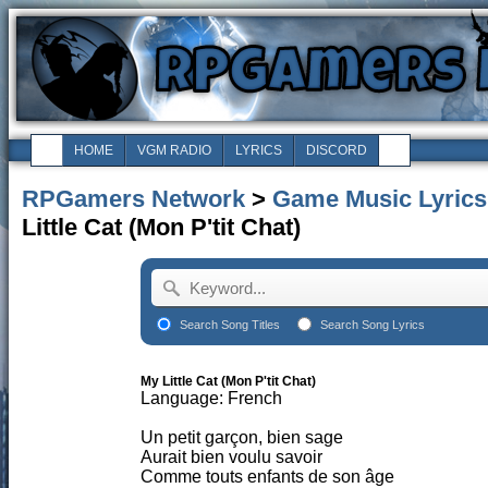
HOME
VGM RADIO
LYRICS
DISCORD
RPGamers Network
>
Game Music Lyrics
Little Cat (Mon P'tit Chat)
Search Song Titles
Search Song Lyrics
My Little Cat (Mon P'tit Chat)
Language: French
Un petit garçon, bien sage
Aurait bien voulu savoir
Comme touts enfants de son âge