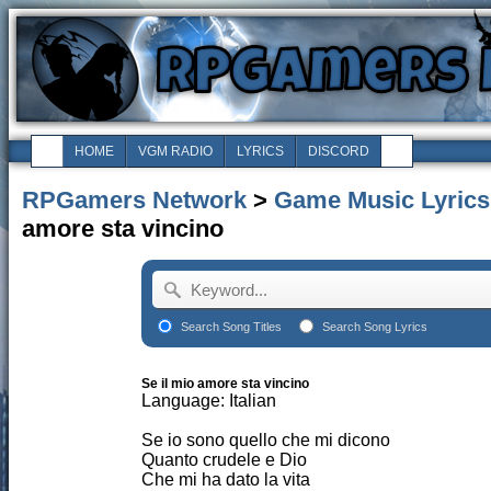
HOME
VGM RADIO
LYRICS
DISCORD
RPGamers Network
>
Game Music Lyrics
amore sta vincino
Search Song Titles
Search Song Lyrics
Se il mio amore sta vincino
Language: Italian
Se io sono quello che mi dicono
Quanto crudele e Dio
Che mi ha dato la vita