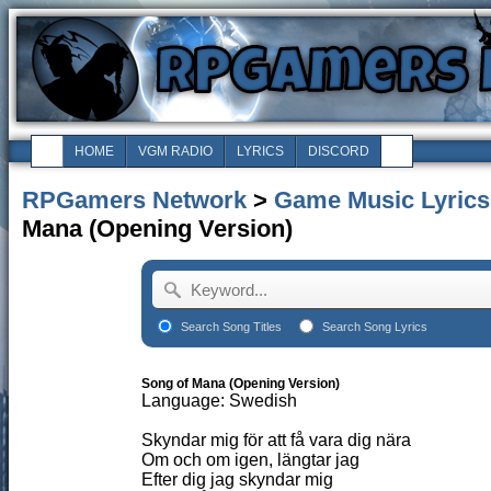
HOME
VGM RADIO
LYRICS
DISCORD
RPGamers Network
>
Game Music Lyrics
Mana (Opening Version)
Search Song Titles
Search Song Lyrics
Song of Mana (Opening Version)
Language: Swedish
Skyndar mig för att få vara dig nära
Om och om igen, längtar jag
Efter dig jag skyndar mig